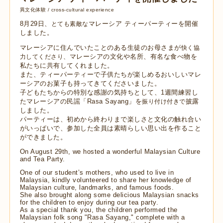
異文化体験 / cross-cultural experience
8月29日、
マレーシア
ティーパーティーを開催
とても素敵な
しました。
マレーシアに住んでいたことのある生徒のお母さまが
快く協
マレーシアの文化や名所、有名な食べ物を
力してくださり、
私たちに共有してくれました。
また、ティーパーティーで子供たちが楽しめるおいしいマレ
ーシアのお菓子も持ってきてくださいました。
子どもたちからの特別な感謝の気持ちとして、1週間練習し
たマレーシアの民謡「Rasa Sayang」を
披露
振り付け付きで
しました。
パーティーは、初めから終わりまで楽しさと文化の触れ合い
がいっぱいで、参加した全員は素晴らしい思い出を作ること
ができました。
On August 29th, we hosted a wonderful Malaysian Culture
and Tea Party.
One of our student’s mothers, who used to live in
Malaysia, kindly volunteered to share her knowledge of
Malaysian culture, landmarks, and famous foods.
She also brought along some delicious Malaysian snacks
for the children to enjoy during our tea party.
As a special thank you, the children performed the
Malaysian folk song "Rasa Sayang," complete with a